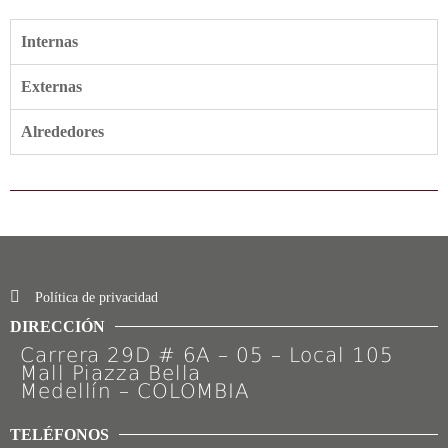
Internas
Externas
Alrededores
Política de privacidad
DIRECCIÓN
Carrera 29D # 6A – 05 – Local 105
Mall Piazza Bella
Medellín – COLOMBIA
TELÉFONOS