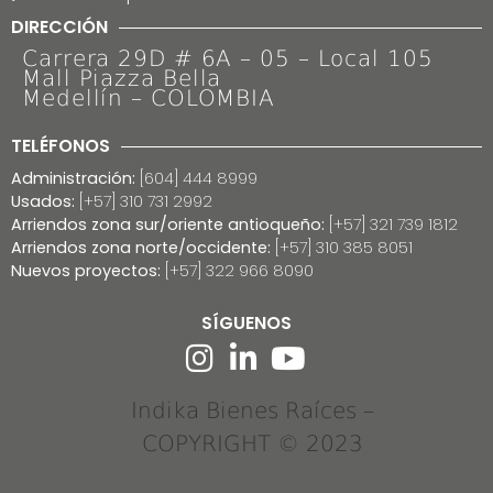
DIRECCIÓN
Carrera 29D # 6A – 05 – Local 105
Mall Piazza Bella
Medellín – COLOMBIA
TELÉFONOS
Administración:
[604] 444 8999
Usados:
[+57] 310 731 2992
Arriendos zona sur/oriente antioqueño:
[+57] 321 739 1812
Arriendos zona norte/occidente:
[+57] 310 385 8051
Nuevos proyectos:
[+57] 322 966 8090
SÍGUENOS
Indika Bienes Raíces –
COPYRIGHT © 2023